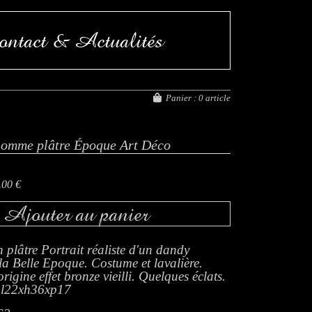
ntact & Actualités
FERMETURE EXCEPT
Panier :
0 article
homme plâtre Époque Art Déco
.00 €
Ajouter au panier
 plâtre Portrait réaliste d'un dandy
a Belle Epoque. Costume et lavalière.
origine effet bronze vieilli. Quelques éclats.
 l22xh36xp17