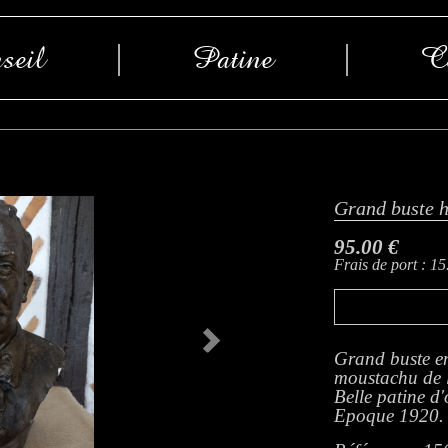
seil
|
Patine
|
Co
Grand buste 
95.00 €
Frais de port : 15
Next
Grand buste en
moustachu de l
Belle patine d'
Epoque 1920.