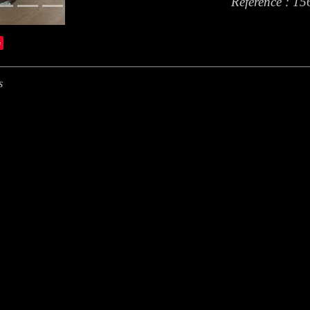
Référence : 15
e
s