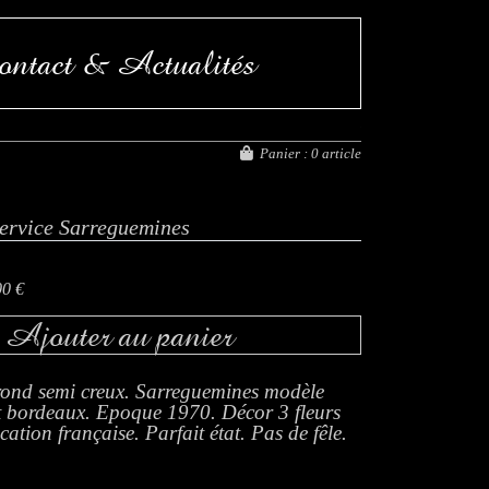
ntact & Actualités
FERMETURE EXCEPT
Panier :
0 article
service Sarreguemines
00 €
Ajouter au panier
 rond semi creux. Sarreguemines modèle
ret bordeaux. Epoque 1970. Décor 3 fleurs
ication française. Parfait état. Pas de fêle.