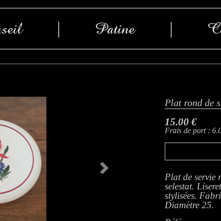
seil
|
Patine
|
Co
Plat rond de 
15.00 €
Frais de port : 6.
Next
Plat de servie
selestat. Lise
stylisées. Fabr
Diamètre 25.