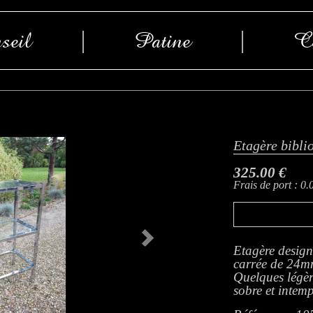
seil
|
Patine
|
Co
Etagère bibli
325.00 €
Frais de port : 0.
Next
Etagère design
carrée de 24mm
Quelques légèr
sobre et intemp