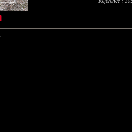
Référence : 10
e
s