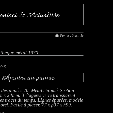
ntact & Actualités
FERMETURE EXCEPT
Panier :
0 article
othèque métal 1970
00 €
Ajouter au panier
 des années 70. Métal chromé. Section
 x 24mm. 3 étagères verre transparent .
es traces du temps. LIgnes épurées, modèle
orel. Facile à placer.l77 x p37 x h99.